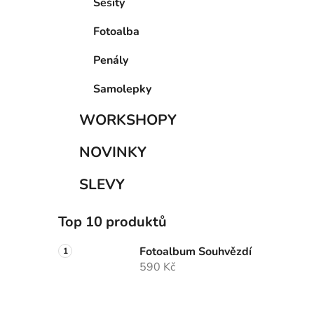
Sešity
r
o
a
r
Fotoalba
i
n
e
n
Penály
í
Samolepky
p
a
WORKSHOPY
n
NOVINKY
e
l
SLEVY
Top 10 produktů
Fotoalbum Souhvězdí
590 Kč