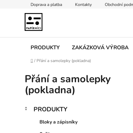
Přejít
Doprava a platba
Kontakty
Obchodní pod
na
obsah
PRODUKTY
ZAKÁZKOVÁ VÝROBA
Domů
/
Přání a samolepky (pokladna)
Přání a samolepky
(pokladna)
P
K
Přeskočit
PRODUKTY
a
kategorie
o
t
s
Bloky a zápisníky
e
t
g