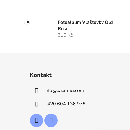
Fotoalbum Vlaštovky Old
Rose
310 Kč
Z
á
Kontakt
p
a
info
@
papirnici.com
t
í
+420 604 136 978