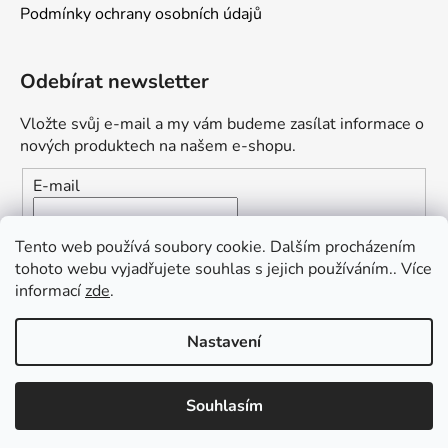
Podmínky ochrany osobních údajů
Odebírat newsletter
Vložte svůj e-mail a my vám budeme zasílat informace o
nových produktech na našem e-shopu.
E-mail
Vložením e-mailu souhlasíte s
podmínkami ochrany
Tento web používá soubory cookie. Dalším procházením
osobních údajů
tohoto webu vyjadřujete souhlas s jejich používáním.. Více
informací
zde
.
PŘIHLÁSIT SE
Nastavení
Souhlasím
Vytvořil Shoptet
Copyright 2026
Papírníci
. Všechna práva vyhrazena.