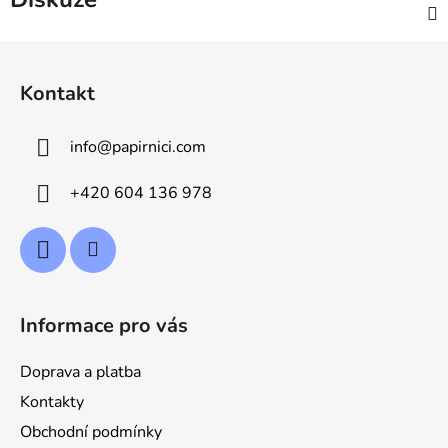
Z
á
Kontakt
p
a
info
@
papirnici.com
t
í
+420 604 136 978
Informace pro vás
Doprava a platba
Kontakty
Obchodní podmínky