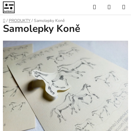
Přejít
Hledat
NÁKUP
na
KOŠÍK
obsah
Domů
/
PRODUKTY
/
Samolepky Koně
Samolepky Koně