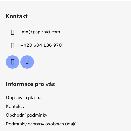
Z
á
Kontakt
p
a
info
@
papirnici.com
t
í
+420 604 136 978
Informace pro vás
Doprava a platba
Kontakty
Obchodní podmínky
Podmínky ochrany osobních údajů